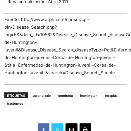
Última actualización: Abril 2011
Fuente: http://www.orpha.net/consor/cgi-
bin/Disease_Search.php?
lng=ES&data_id=19562&Disease_Disease_Search_diseaseG
de-Huntington-
juvenil&Disease_Disease_Search_diseaseType=Pat&Enfe
de-Huntington-juvenil–Corea-de-Huntington-juvenil-
&title=Enfermedad-de-Huntington-juvenil–Corea-de-
Huntington-juvenil-&search=Disease_Search_Simple
ETIQUETAS
aprendizaje
conducta
huntington
terapias
trastornos