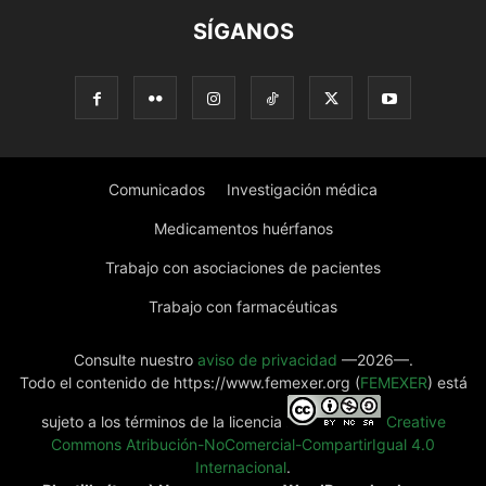
SÍGANOS
Comunicados
Investigación médica
Medicamentos huérfanos
Trabajo con asociaciones de pacientes
Trabajo con farmacéuticas
Consulte nuestro
aviso de privacidad
—2026—.
Todo el contenido de https://www.femexer.org (
FEMEXER
) está
sujeto a los términos de la licencia
Creative
Commons Atribución-NoComercial-CompartirIgual 4.0
Internacional
.