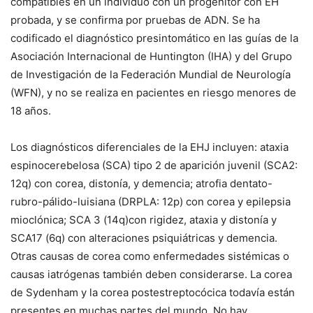
compatibles en un individuo con un progenitor con EH
probada, y se confirma por pruebas de ADN. Se ha
codificado el diagnóstico presintomático en las guías de la
Asociación Internacional de Huntington (IHA) y del Grupo
de Investigación de la Federación Mundial de Neurología
(WFN), y no se realiza en pacientes en riesgo menores de
18 años.
Los diagnósticos diferenciales de la EHJ incluyen: ataxia
espinocerebelosa (SCA) tipo 2 de aparición juvenil (SCA2:
12q) con corea, distonía, y demencia; atrofia dentato-
rubro-pálido-luisiana (DRPLA: 12p) con corea y epilepsia
mioclónica; SCA 3 (14q)con rigidez, ataxia y distonía y
SCA17 (6q) con alteraciones psiquiátricas y demencia.
Otras causas de corea como enfermedades sistémicas o
causas iatrógenas también deben considerarse. La corea
de Sydenham y la corea postestreptocócica todavía están
presentes en muchas partes del mundo. No hay