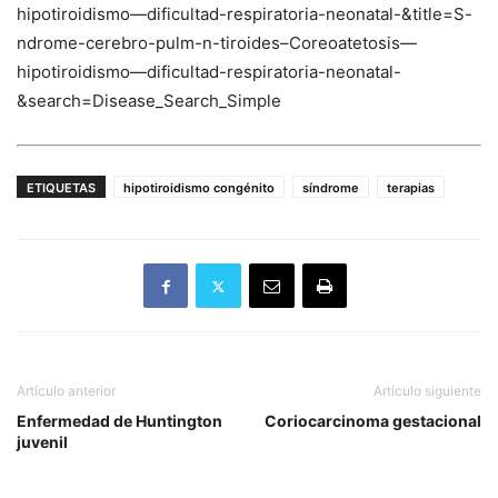
hipotiroidismo—dificultad-respiratoria-neonatal-&title=S-
ndrome-cerebro-pulm-n-tiroides–Coreoatetosis—
hipotiroidismo—dificultad-respiratoria-neonatal-
&search=Disease_Search_Simple
ETIQUETAS
hipotiroidismo congénito
síndrome
terapias
Artículo anterior
Artículo siguiente
Enfermedad de Huntington
Coriocarcinoma gestacional
juvenil