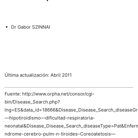
Dr Gabor SZINNAI
Última actualización: Abril 2011
Fuente: http://www.orpha.net/consor/cgi-
bin/Disease_Search.php?
lng=ES&data_id=18666&Disease_Disease_Search_diseaseGr
—hipotiroidismo—dificultad-respiratoria-
neonatal&Disease_Disease_Search_diseaseType=Pat&Enf
ndrome-cerebro-pulm-n-tiroides–Coreoatetosis—