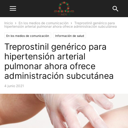
Inicio
En los medios de comunicación
Treprostinil genérico para
hipertensión arterial pulmonar ahora ofrece administración subcutánea
En los medios de comunicación
Información de salud
Treprostinil genérico para
hipertensión arterial
pulmonar ahora ofrece
administración subcutánea
4 junio 2021