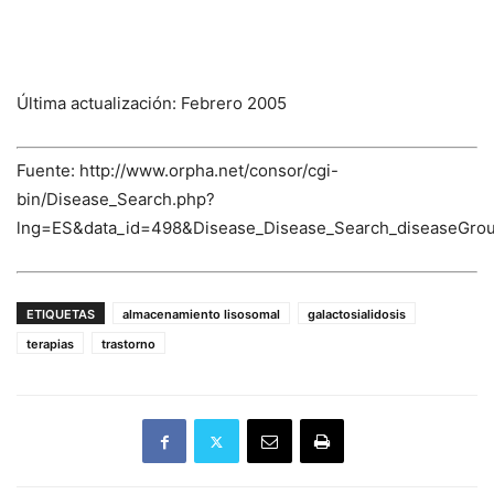
Última actualización: Febrero 2005
Fuente: http://www.orpha.net/consor/cgi-
bin/Disease_Search.php?
lng=ES&data_id=498&Disease_Disease_Search_diseaseGrou
ETIQUETAS
almacenamiento lisosomal
galactosialidosis
terapias
trastorno