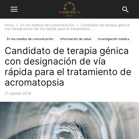
Inicio
En los medios de comunicación
Candidato de terapia génica
con designación de vía rápida para el tratamiento...
En los medios de comunicación
Información de salud
Investigación médica
Candidato de terapia génica
Tuits
con designación de vía
rápida para el tratamiento de
acromatopsia
21 agosto 2018