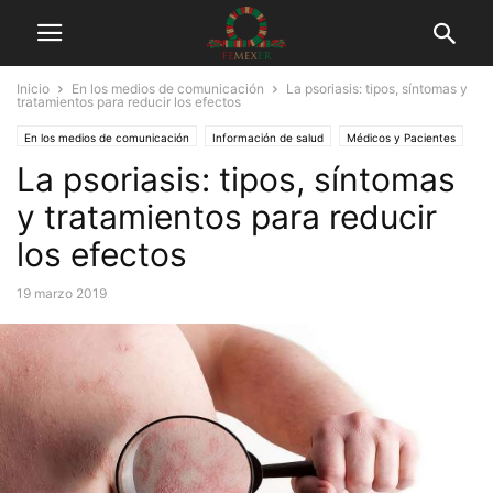
Inicio
En los medios de comunicación
La psoriasis: tipos, síntomas y
tratamientos para reducir los efectos
En los medios de comunicación
Información de salud
Médicos y Pacientes
La psoriasis: tipos, síntomas
Tuits
y tratamientos para reducir
los efectos
19 marzo 2019