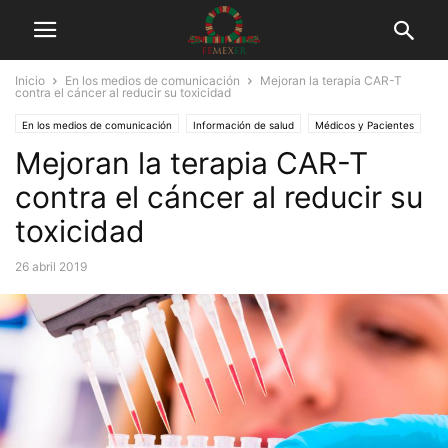
Inicio
En los medios de comunicación
Mejoran la terapia CAR-T
contra el cáncer al reducir su toxicidad
En los medios de comunicación
Información de salud
Médicos y Pacientes
Mejoran la terapia CAR-T
Tuits
contra el cáncer al reducir su
toxicidad
26 abril 2019