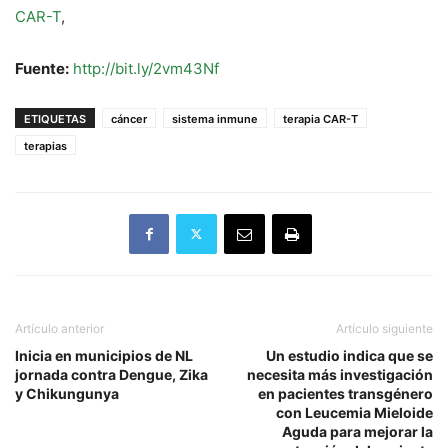
CAR-T
,
Fuente:
http://bit.ly/2vm43Nf
ETIQUETAS
cáncer
sistema inmune
terapia CAR-T
terapias
Artículo anterior
Artículo siguiente
Inicia en municipios de NL
Un estudio indica que se
jornada contra Dengue, Zika
necesita más investigación
y Chikungunya
en pacientes transgénero
con Leucemia Mieloide
Aguda para mejorar la