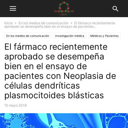
Inicio
En los medios de comunicación
El fármaco recientemente
aprobado se desempeña bien en el ensayo de pacientes...
En los medios de comunicación
Investigación médica
Médicos y Pacientes
El fármaco recientemente
Tuits
aprobado se desempeña
bien en el ensayo de
pacientes con Neoplasia de
células dendríticas
plasmocitoides blásticas
15 mayo 2019