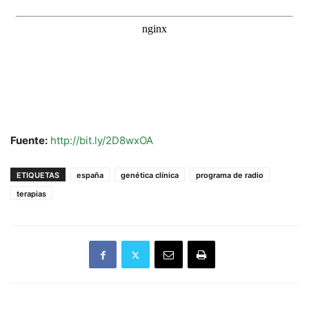
Fuente:
http://bit.ly/2D8wxOA
ETIQUETAS
españa
genética clínica
programa de radio
terapias