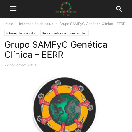
Inicio
Información de salud
Grupo SAMFyC Genética Clínica – EERR
Información de salud
En los medios de comunicación
Grupo SAMFyC Genética
Programa de radio Enfermedades Raras
Clínica – EERR
22 noviembre 2019