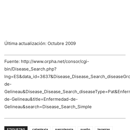
Última actualización: Octubre 2009
Fuente: http://www.orpha.net/consor/cgi-
bin/Disease_Search.php?
lng=ES&data_id=3637&Disease_Disease_Search_diseaseGr
de-
Gelineau&Disease_Disease_Search_diseaseType=Pat&En
de-Gelineau&title=Enfermedad-de-
Gelineau&search=Disease_Search_Simple
ETIQUETAS
cataplexia
narcolepsia
sueño
terapias