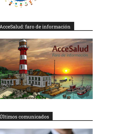
AcceSalud: faro de información
Últimos comunicados