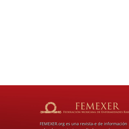
FEMEXER.org es una revista-e de información