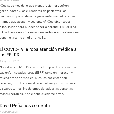
¿Qué sabemos de lo que piensan, sienten, sufren,
gozan, hacen... los cuidadores de pacientes, los
hermanos que no tienen alguna enfermedad rara, las
mamás que acogen y sustentan? ¿Qué dicen todos
ellos? Pues ahora puedes saberlo porque FEMEXER ha
iniciado un ejercicio nuevo: una serie de entrevistas que
ponen el acento en el otro, no […]
El COVID-19 le roba atención médica a
las EE. RR.
19 agosto 2020
No todo es COVID-19 en estos tiempos de coronavirus.
Las enfermedades raras (EERR) también merecen y
mucha atención médica, pues los pacientes son
crónicos, con dolencias degenerativas y en su mayoría
discapacitantes. No dejemos de lado a las personas
más vulnerables. Nadie debe quedarse atrás.
David Peña nos comenta...
4 agosto 2020