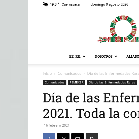
C
19.3
domingo 9 agosto 2026
Cuernavaca
EE. RR.
NOSOTROS
ALIADO
Inicio
Comunicados
Día de las Enfermedades Rar
Comunicados
FEMEXER
Día de las Enfermedades Raras
Día de las Enfe
2021. Toda la 
16 febrero 2021