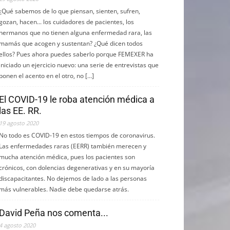
¿Qué sabemos de lo que piensan, sienten, sufren,
gozan, hacen... los cuidadores de pacientes, los
hermanos que no tienen alguna enfermedad rara, las
mamás que acogen y sustentan? ¿Qué dicen todos
ellos? Pues ahora puedes saberlo porque FEMEXER ha
iniciado un ejercicio nuevo: una serie de entrevistas que
ponen el acento en el otro, no […]
El COVID-19 le roba atención médica a
las EE. RR.
19 agosto 2020
No todo es COVID-19 en estos tiempos de coronavirus.
Las enfermedades raras (EERR) también merecen y
mucha atención médica, pues los pacientes son
crónicos, con dolencias degenerativas y en su mayoría
discapacitantes. No dejemos de lado a las personas
más vulnerables. Nadie debe quedarse atrás.
David Peña nos comenta...
4 agosto 2020