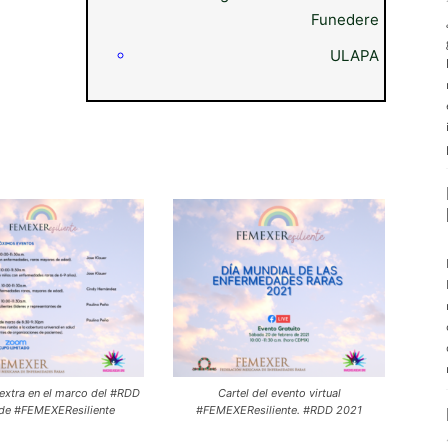
Funedere
ULAPA
 extra en el marco del #RDD
Cartel del evento virtual
 de #FEMEXEResiliente
#FEMEXEResiliente. #RDD 2021