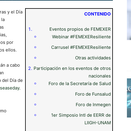
as y el Día
CONTENIDO
 la
as
Eventos propios de FEMEXER
ias,
Webinar #FEMEXEResiliente
dos por
Carrusel #FEMEXEResiliente
s ellos.
Otras actividades
rán a cabo
Participación en los eventos de otros
an
nacionales
 del Día de
Foro de la Secretaría de Salud
iseaseday.
Foro de Funsalud
Foro de Inmegen
omo
1er Simposio Intl de EERR de
LIIGH-UNAM