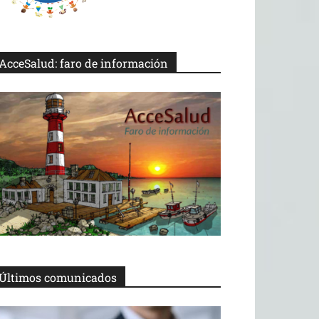
AcceSalud: faro de información
Últimos comunicados