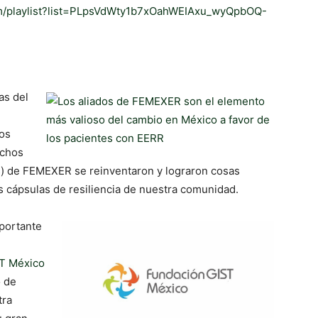
m/playlist?list=PLpsVdWty1b7xOahWEIAxu_wyQpbOQ-
as del
os
uchos
es) de FEMEXER se reinventaron y lograron cosas
s cápsulas de resiliencia de nuestra comunidad.
portante
T México
o de
tra