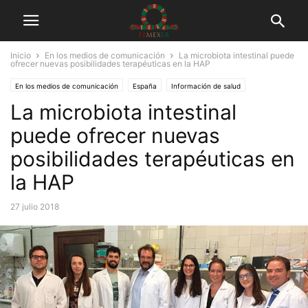
Inicio
En los medios de comunicación
La microbiota intestinal puede
ofrecer nuevas posibilidades terapéuticas en la HAP
En los medios de comunicación
España
Información de salud
La microbiota intestinal
Investigación médica
Tuits
puede ofrecer nuevas
posibilidades terapéuticas en
la HAP
27 julio 2018