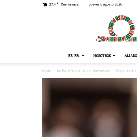
C
27.4
jueves 6 agosto 2026
Cuernavaca
EE. RR.
NOSOTROS
ALIADO
Inicio
En los medios de comunicación
Mayo es el 