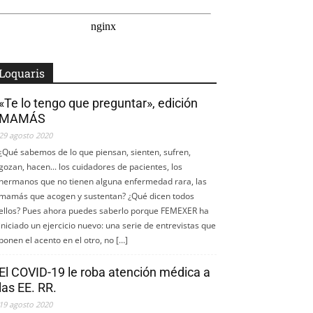
Loquaris
«Te lo tengo que preguntar», edición
MAMÁS
29 agosto 2020
¿Qué sabemos de lo que piensan, sienten, sufren,
gozan, hacen... los cuidadores de pacientes, los
hermanos que no tienen alguna enfermedad rara, las
mamás que acogen y sustentan? ¿Qué dicen todos
ellos? Pues ahora puedes saberlo porque FEMEXER ha
iniciado un ejercicio nuevo: una serie de entrevistas que
ponen el acento en el otro, no […]
El COVID-19 le roba atención médica a
las EE. RR.
19 agosto 2020