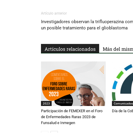
Artículo anterior
Investigadores observan la trifluoperazina co
un posible tratamiento para el glioblastoma
Artículos relacionados
Más del mism
2023
Comunicados
Participación de FEMEXER en el Foro
Día de la Co
de Enfermedades Raras 2023 de
Funsalud e Inmegen