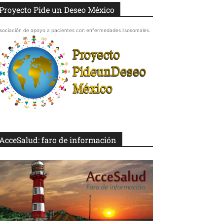
Proyecto Pide un Deseo México
sociación de apoyo a pacientes con enfermedades lisosomales.
AcceSalud: faro de información