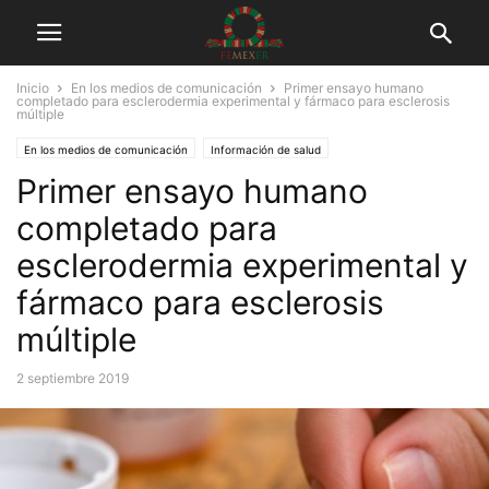
Inicio
En los medios de comunicación
Primer ensayo humano
completado para esclerodermia experimental y fármaco para esclerosis
múltiple
En los medios de comunicación
Información de salud
Primer ensayo humano
completado para
esclerodermia experimental y
fármaco para esclerosis
múltiple
2 septiembre 2019